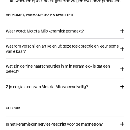
Antwoorden op de meest gestelde vragen over onze producten
HERKOMST, VAKMANSCHAP & KWALITEIT
Waar wordt Motel a Miio keramiek gemaakt?
Waarom verschillen artikelen uit dezelfde collectie en kleur soms
van elkaar?
Wat zijn de fijne haarscheurtjes in mijn keramiek – is dat een
defect?
Zijn de glazuren van Motel a Miio voedselveilig?
GEBRUIK
Is het keramieken servies geschikt voor de magnetron?