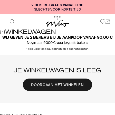
Naar inhoud
2 BEKERS GRATIS VANAF € 90
SLECHTS VOOR KORTE TIJD
Motel a Miio
Winke
Zoeken
Menu
WINKELWAGEN
WIJ GEVEN JE 2 BEKERS BIJ JE AANKOOP VANAF 90,00 €
Nog maar 90,00 € voor je gratis bekers!
* Exclusief cadeaubonnen en geschenkdozen.
JE WINKELWAGEN IS LEEG
DOORGAAN MET WINKELEN