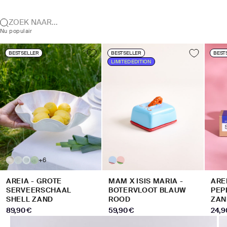
ZOEK NAAR...
Nu populair
BESTSELLER
BESTSELLER
BEST
LIMITED EDITION
+6
AREIA - GROTE
MAM X ISIS MARIA -
ARE
SERVEERSCHAAL
BOTERVLOOT BLAUW
PEP
SHELL ZAND
ROOD
ZAN
AANBIEDINGSPRIJS
AANBIEDINGSPRIJS
AANB
89,90 €
59,90 €
24,9