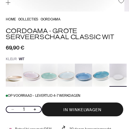
HOME
COLLECTIES
CORDOAMA
CORDOAMA - GROTE
SERVEERSCHAAL CLASSIC WIT
Aanbiedingsprijs
69,90 €
KLEUR
WIT
OP VOORRAAD - LEVERTIJD 4-7 WERKDAGEN
Aantal verlagen
Aantal verhogen
IN WINKELWAGEN
Betaal bij ons met iDEAL
30 dagen herroepingsrecht