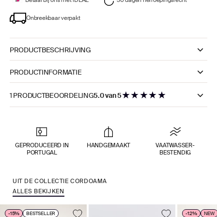
Onbreekbaar verpakt
PRODUCTBESCHRIJVING
PRODUCTINFORMATIE
★
★
★
★
★
1 PRODUCTBEOORDELING
5.0 van 5
GEPRODUCEERD IN
HANDGEMAAKT
VAATWASSER­
PORTUGAL
BESTENDIG
UIT DE COLLECTIE CORDOAMA
ALLES BEKIJKEN
-15%
BESTSELLER
-12%
NEW