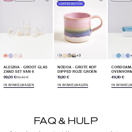
LIMITED EDITION
+3
ALEGRIA - GROOT GLAS
NÓDOA - GROTE KOP
CORDOAMA
ZAND SET VAN 6
DIPPED ROZE GROEN
OVENVORM
Aanbiedingsprijs
Aanbiedingsprijs
Aanbiedingsp
99,00 €
Normale prijs
19,90 €
49,90 €
119,40 €
IN WINKELWAGEN
IN WINKELWAGEN
IN WINKEL
FAQ & HULP