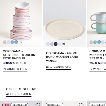
+6
+6
CORDOAMA -
CORDOAMA
CORDOAMA - GROOT
SERVIESSET MODERN
KOP SOFT
BORD MODERN ZAND
ROSÉ 16-DELIG
SET VAN 4
Aanbiedingsprijs
26,90 €
Aanbiedingsprijs
Aanbiedingsp
339,00 €
Normale prijs
69,90 €
Norma
398,40 €
79,6
IN WINKELWAGEN
IN WINKELWAGEN
IN WINKEL
ONZE BESTSELLERS
ALLES BEKIJKEN
-17%
BESTSELLER
BESTSELLER
BESTSELLER