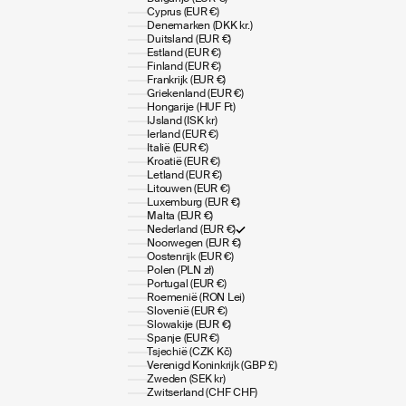
Cyprus (EUR €)
Denemarken (DKK kr.)
Duitsland (EUR €)
Estland (EUR €)
Finland (EUR €)
Frankrijk (EUR €)
Griekenland (EUR €)
Hongarije (HUF Ft)
IJsland (ISK kr)
Ierland (EUR €)
Italië (EUR €)
Kroatië (EUR €)
Letland (EUR €)
Litouwen (EUR €)
Luxemburg (EUR €)
Malta (EUR €)
Nederland (EUR €)
Noorwegen (EUR €)
Oostenrijk (EUR €)
Polen (PLN zł)
Portugal (EUR €)
Roemenië (RON Lei)
Slovenië (EUR €)
Slowakije (EUR €)
Spanje (EUR €)
Tsjechië (CZK Kč)
Verenigd Koninkrijk (GBP £)
Zweden (SEK kr)
Zwitserland (CHF CHF)